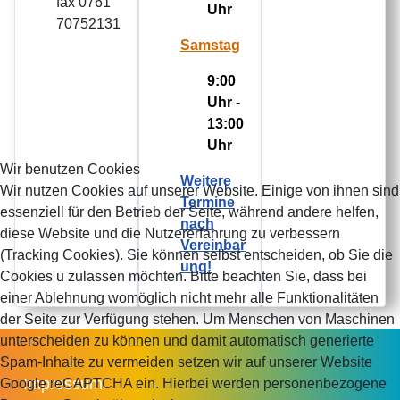
fax 0761
Uhr
70752131
Samstag
9:00
Uhr -
13:00
Uhr
Wir benutzen Cookies
Weitere
Wir nutzen Cookies auf unserer Website. Einige von ihnen sind
Termine
essenziell für den Betrieb der Seite, während andere helfen,
nach
diese Website und die Nutzererfahrung zu verbessern
Vereinbar
(Tracking Cookies). Sie können selbst entscheiden, ob Sie die
ung!
Cookies u zulassen möchten. Bitte beachten Sie, dass bei
einer Ablehnung womöglich nicht mehr alle Funktionalitäten
der Seite zur Verfügung stehen. Um Menschen von Maschinen
unterscheiden zu können und damit automatisch generierte
Spam-Inhalte zu vermeiden setzen wir auf unserer Website
Impressum
Google reCAPTCHA ein. Hierbei werden personenbezogene