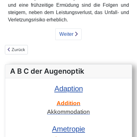
und eine frühzeitige Ermüdung sind die Folgen und
steigern, neben dem Leistungsverlust, das Unfall- und
Verletzungsrisiko erheblich.
Weiter
Vorheriger Beitrag: Licht- und Sonnenschutz
Zurück
A B C der Augenoptik
Adaption
Addition
Akkommodation
Ametropie